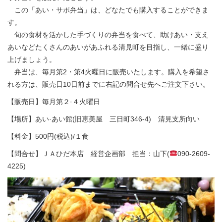
この「あい・サポ弁当」は、どなたでも購入することができま
す。
旬の食材を活かした手づくりの弁当を食べて、助けあい・支え
あいなどたくさんのあいがあふれる清見町を目指し、一緒に盛り
上げましょう。
弁当は、毎月第2・第4火曜日に販売いたします。購入を希望さ
れる方は、販売日10日前までに右記の問合せ先へご注文下さい。
【販売日】毎月第２·４火曜日
【場所】あい·あい館(旧恵美屋 三日町346-4) 清見支所向い
【料金】500円(税込)/１食
【問合せ】ＪＡひだ本店 経営企画部 担当：山下(
090-2609-
4225)