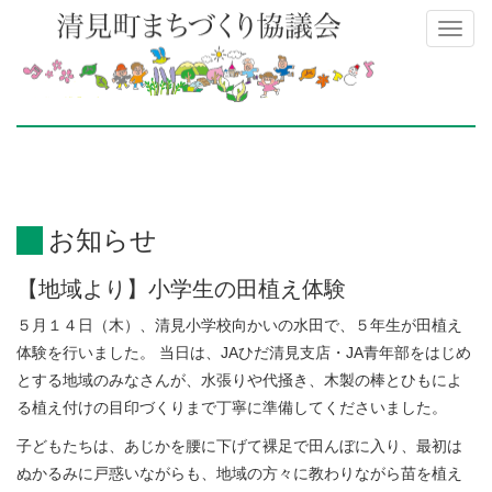
Toggl
naviga
お知らせ
【地域より】小学生の田植え体験
５月１４日（木）、清見小学校向かいの水田で、５年生が田植え
体験を行いました。 当日は、JAひだ清見支店・JA青年部をはじめ
とする地域のみなさんが、水張りや代掻き、木製の棒とひもによ
る植え付けの目印づくりまで丁寧に準備してくださいました。
子どもたちは、あじかを腰に下げて裸足で田んぼに入り、最初は
ぬかるみに戸惑いながらも、地域の方々に教わりながら苗を植え