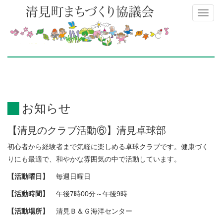
Toggl
naviga
お知らせ
【清見のクラブ活動⑥】清見卓球部
初心者から経験者まで気軽に楽しめる卓球クラブです。健康づく
りにも最適で、和やかな雰囲気の中で活動しています。
【活動曜日】
毎週日曜日
【活動時間】
午後7時00分～午後9時
【活動場所】
清見Ｂ＆Ｇ海洋センター