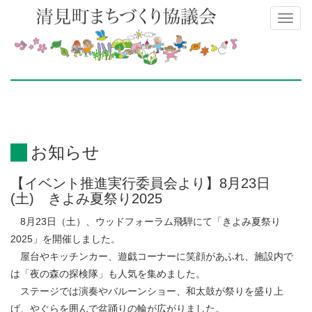
Toggl
naviga
お知らせ
【イベント推進実行委員会より】8月23日
(土) きよみ夏祭り2025
8月23日（土）、ウッドフォーラム飛騨にて「きよみ夏祭り
2025」を開催しました。
屋台やキッチンカー、遊戯コーナーに笑顔があふれ、施設内で
は「夜の森の探検隊」も人気を集めました。
ステージでは演奏やバルーンショー、和太鼓が祭りを盛り上
げ、やぐらを囲んで盆踊りの輪が広がりました。